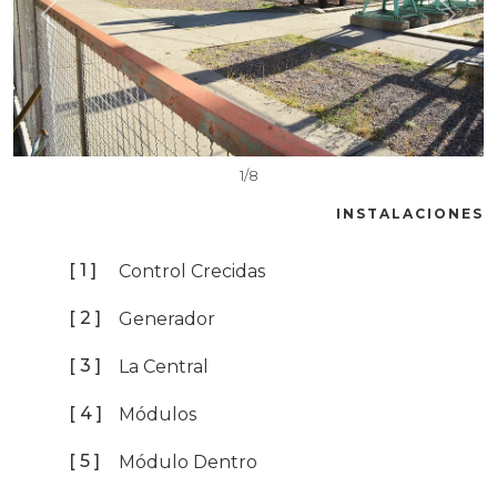
1/8
INSTALACIONES
[ 1 ]
Control Crecidas
[ 2 ]
Generador
[ 3 ]
La Central
[ 4 ]
Módulos
[ 5 ]
Módulo Dentro